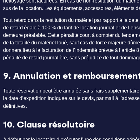
nettoyage sont facturées. En cas de non-restitution du matériel
sus de la location. Les équipements, accessoires, éléments d
Tout retard dans la restitution du matériel par rapport à la date
de retard égale à 100 % du tarif de location journalier de l’e
demeure préalable. Cette pénalité court à compter du lendema
de la totalité du matériel loué, sauf cas de force majeure dûment
donnera lieu à la facturation de l’indemnité prévue à l’article
pénalité de retard journalière, sans préjudice de tout dom
9. Annulation et remboursemen
Toute réservation peut être annulée sans frais supplémentair
la date d’expédition indiquée sur le devis, par mail à l’adresse
définitives.
10. Clause résolutoire
A défaut par le locataire d’exécuter l’une des conditions génér