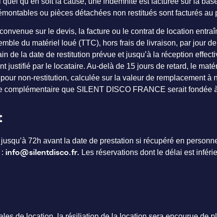
 quel qu’en soit la cause, une indemnité est facturée sur la bas
émontables ou pièces détachées non restitués sont facturés au 
 convenue sur le devis, la facture ou le contrat de location entraî
nsemble du matériel loué (TTC), hors frais de livraison, par jour
in de la date de restitution prévue et jusqu’à la réception e
 justifié par le locataire. Au-delà de 15 jours de retard, le matér
 8 pour non-restitution, calculée sur la valeur de remplacement 
mage complémentaire que SILENT DISCO FRANCE serait fondée à
t
e jusqu’à 72h avant la date de prestation si récupéré en person
 :
Les réservations dont le délai est inféri
info@silentdisco.fr.
ales de location, la résiliation de la location sera encourue de 