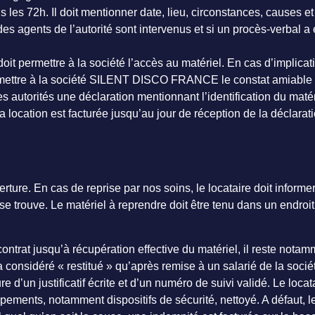
dans les 72h. Il doit mentionner date, lieu, circonstances, caus
s agents de l’autorité sont intervenus et si un procès-verbal a ét
doit permettre à la société l’accès au matériel. En cas d’implicat
 transmettre à la société SILENT DISCO FRANCE le constat amiable
s autorités une déclaration mentionnant l’identification du matér
 location est facturée jusqu’au jour de réception de la déclaratio
ture. En cas de reprise par nos soins, le locataire doit informer 
l se trouve. Le matériel à reprendre doit être tenu dans un end
contrat jusqu’à récupération effective du matériel, il reste nota
era considéré « restitué » qu’après remise à un salarié de la
 d’un justificatif écrite et d’un numéro de suivi validé. Le locat
pements, notamment dispositifs de sécurité, nettoyé. A défaut, l