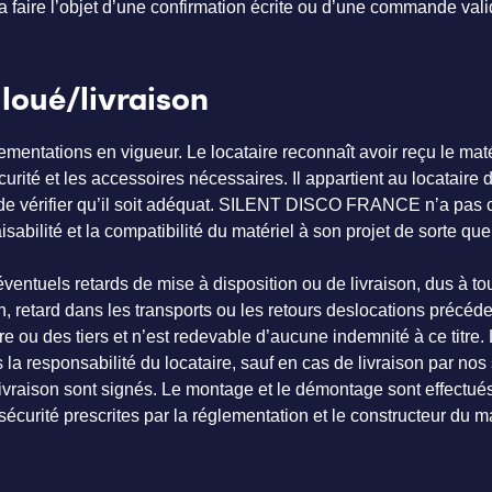
 faire l’objet d’une confirmation écrite ou d’une commande vali
 loué/livraison
mentations en vigueur. Le locataire reconnaît avoir reçu le maté
rité et les accessoires nécessaires. Il appartient au locataire d
 de vérifier qu’il soit adéquat. SILENT DISCO FRANCE n’a pas 
 faisabilité et la compatibilité du matériel à son projet de sorte qu
uels retards de mise à disposition ou de livraison, dus à to
 retard dans les transports ou les retours deslocations précéde
e ou des tiers et n’est redevable d’aucune indemnité à ce titre.
la responsabilité du locataire, sauf en cas de livraison par nos
 livraison sont signés. Le montage et le démontage sont effectué
curité prescrites par la réglementation et le constructeur du ma