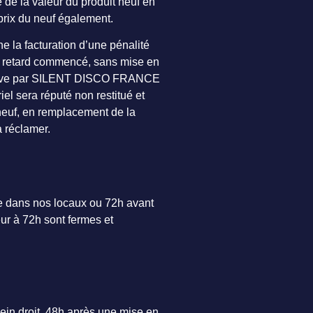
e de la valeur du produit neuf en
prix du neuf également.
ne la facturation d’une pénalité
 de retard commencé, sans mise en
ffective par SILENT DISCO FRANCE
iel sera réputé non restitué et
à neuf, en remplacement de la
 réclamer.
ne dans nos locaux ou 72h avant
eur à 72h sont fermes et
plein droit, 48h après une mise en