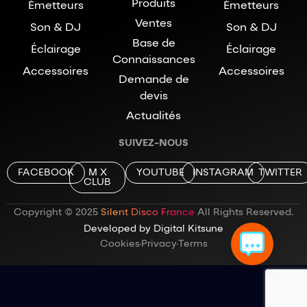
Produits
Émetteurs
Émetteurs
Ventes
Son & DJ
Son & DJ
Base de
Éclairage
Éclairage
Connaissances
Accessoires
Accessoires
Demande de
devis
Actualités
SUIVEZ-NOUS
FACEBOOK
M X
YOUTUBE
INSTAGRAM
TWITTER
CLUB
Copyright © 2025
Silent Disco France
All Rights Reserved.
Developed by Digital Kitsune
Cookies
Privacy
Terms