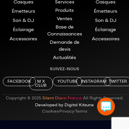
Casques
Services
Casques
Produits
Émetteurs
Émetteurs
Ventes
Son & DJ
Son & DJ
Base de
Éclairage
Éclairage
Connaissances
Accessoires
Accessoires
Demande de
devis
Actualités
SUIVEZ-NOUS
FACEBOOK
M X
YOUTUBE
INSTAGRAM
TWITTER
CLUB
Copyright © 2025
Silent Disco France
All Rights Reserved.
Developed by Digital Kitsune
Cookies
Privacy
Terms