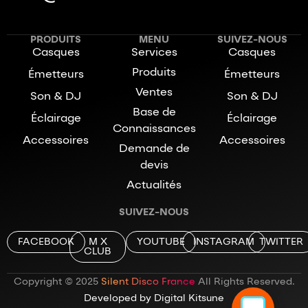
PRODUITS
MENU
SUIVEZ-NOUS
Casques
Services
Casques
Produits
Émetteurs
Émetteurs
Ventes
Son & DJ
Son & DJ
Base de
Éclairage
Éclairage
Connaissances
Accessoires
Accessoires
Demande de
devis
Actualités
SUIVEZ-NOUS
FACEBOOK
M X
YOUTUBE
INSTAGRAM
TWITTER
CLUB
Copyright © 2025
Silent Disco France
All Rights Reserved.
Developed by Digital Kitsune