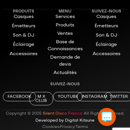
PRODUITS
MENU
SUIVEZ-NOUS
Casques
Services
Casques
Produits
Émetteurs
Émetteurs
Ventes
Son & DJ
Son & DJ
Base de
Éclairage
Éclairage
Connaissances
Accessoires
Accessoires
Demande de
devis
Actualités
SUIVEZ-NOUS
FACEBOOK
M X
YOUTUBE
INSTAGRAM
TWITTER
CLUB
Copyright © 2025
Silent Disco France
All Rights Reserved.
Developed by Digital Kitsune
Cookies
Privacy
Terms