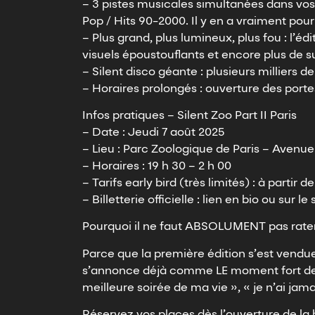
– 3 pistes musicales simultanées dans vos
Pop / Hits 90-2000. Il y en a vraiment pour 
– Plus grand, plus lumineux, plus fou : l’
visuels époustouflants et encore plus de su
– Silent disco géante : plusieurs milliers 
– Horaires prolongés : ouverture des portes
Infos pratiques – Silent Zoo Part II Paris
– Date : Jeudi 7 août 2025
– Lieu : Parc Zoologique de Paris – Avenue
– Horaires : 19 h 30 – 2 h 00
– Tarifs early bird (très limités) : à partir d
– Billetterie officielle : lien en bio ou su
Pourquoi il ne faut ABSOLUMENT pas rater
Parce que la première édition s’est vendu
s’annonce déjà comme LE moment fort de l’é
meilleure soirée de ma vie », « je n’ai jamai