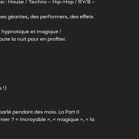
si : House / Techno – Hip-Hop / R’n’B –
uses géantes, des performers, des effets
st hypnotique et magique !
ute la nuit pour en profiter.
 !)
arlé pendant des mois. La Part II
nier ? « Incroyable », « magique », « la