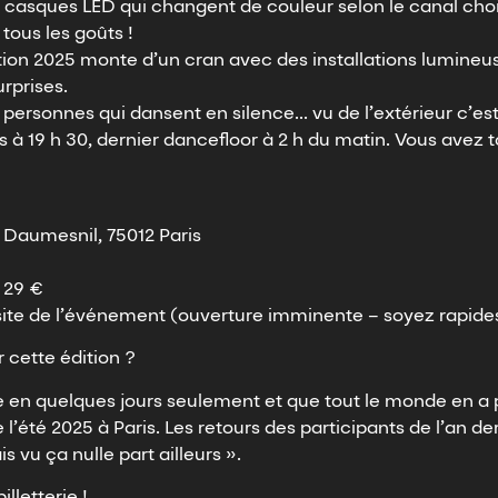
 casques LED qui changent de couleur selon le canal choi
tous les goûts !
édition 2025 monte d’un cran avec des installations lumine
rprises.
de personnes qui dansent en silence… vu de l’extérieur c’e
 à 19 h 30, dernier dancefloor à 2 h du matin. Vous avez to
 Daumesnil, 75012 Paris
e 29 €
r le site de l’événement (ouverture imminente – soyez rapides
 cette édition ?
e en quelques jours seulement et que tout le monde en a p
té 2025 à Paris. Les retours des participants de l’an der
s vu ça nulle part ailleurs ».