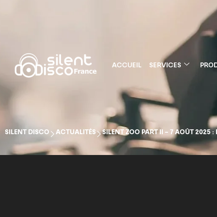
ACCUEIL
SERVICES
PROD
SILENT DISCO
ACTUALITÉS
SILENT ZOO PART II – 7 AOÛT 2025 :