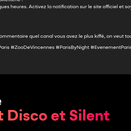
lletterie !
s heures. Activez la notification sur le site officiel et soy
ommentaire quel canal vous avez le plus kiffé, on veut tou
Paris #ZooDeVincennes #ParisByNight #EvenementParis
e
t Disco et Silent